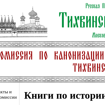
Русская П
Тихвинс
Моско
КОМИССИЯ ПО КАНОНИЗАЦИ
ТИХВИН
кты и
Книги по истори
комиссии