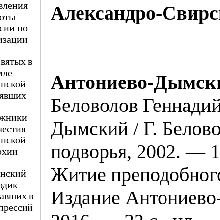
вления
Александро-Свирс
оты
сии по
изации
вятых в
мле
Антониево-Дымск
нской
явших
Беловолов Геннади
жники
Дымский / Г. Белов
честия
нской
подворья, 2002. — 1
рхии
Житие преподобног
нский
одик
Издание Антониево
авших в
прессий