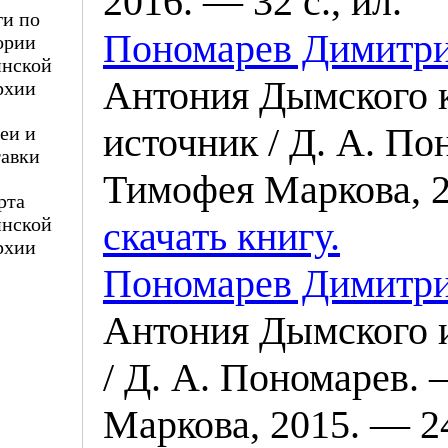
2016. — 32 с., ил.
и по
Пономарев Димитр
ории
нской
Антония Дымского 
рхии
источник / Д. А. П
еи и
авки
Тимофея Маркова, 2
рта
нской
скачать книгу.
рхии
Пономарев Димитр
Антония Дымского и
/ Д. А. Пономарев.
Маркова, 2015. — 24